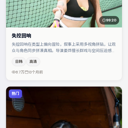
99:20
失控回响
失控回响在类型上偏向冒险，叙事上采用多视角拼贴，让观
众与角色同步拼凑真相。导演娄烨擅长群戏与空间压迫感，
本片在视听语言上与题材形成互文。主演阵容包括亚当·德
日韩
高清
赖弗、廖凡、雷佳音等，角色动机前后呼应，适合喜欢抠台
词与伏笔的观众。若你偏爱强类型与清晰主线，这部作品值
8.7万
13个月前
得关注。
热门