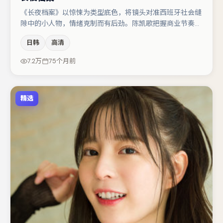
《长夜档案》以惊悚为类型底色，将镜头对准西班牙社会缝
隙中的小人物，情绪克制而有后劲。陈凯歌把握商业节奏的
同时保留人物弧光，高潮戏信息密度高但不显凌乱。裴斗娜
日韩
高清
在片中承担叙事驱动，木村拓哉、桂纶镁分别提供反差与喜
剧/悬疑调剂（视场次而定）。若你偏爱强类型与清晰主
7.2万
75个月前
线，这部作品值得关注。
精选