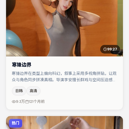
99:27
寒锋边界
寒锋边界在类型上偏向科幻，叙事上采用多视角拼贴，让观
众与角色同步拼凑真相。导演李安擅长群戏与空间压迫感，
本片在视听语言上与题材形成互文。沈腾与雷佳音的对手戏
日韩
高清
构成全片情感锚点，桂纶镁则以细节塑造推动谜题层层揭
开。节奏紧凑、反转有度，值得列入片单。
9.3万
121个月前
热门