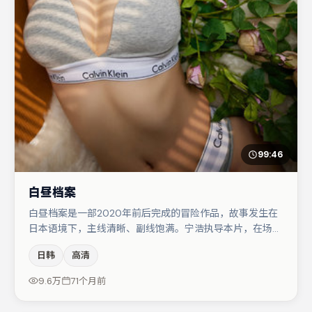
99:46
白昼档案
白昼档案是一部2020年前后完成的冒险作品，故事发生在
日本语境下，主线清晰、副线饱满。宁浩执导本片，在场面
调度与表演节奏上保持一贯作者性，关键场次留白得当。主
日韩
高清
演阵容包括刘亦菲、段奕宏、宋佳等，角色动机前后呼应，
适合喜欢抠台词与伏笔的观众。整体完成度较高，适合周末
9.6万
71个月前
一口气追完。