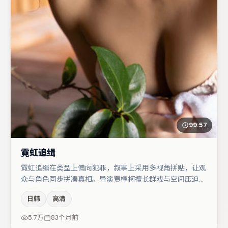
99:57
霓虹追缉
霓虹追缉在类型上偏向犯罪，叙事上采用多视角拼贴，让观
众与角色同步拼凑真相。导演贾樟柯擅长群戏与空间压迫
感，本片在视听语言上与题材形成互文。肖央在片中承担叙
日韩
高清
事驱动，金高银、文淇分别提供反差与喜剧/悬疑调剂（视
场次而定）。整体完成度较高，适合周末一口气追完。
5.7万
83个月前