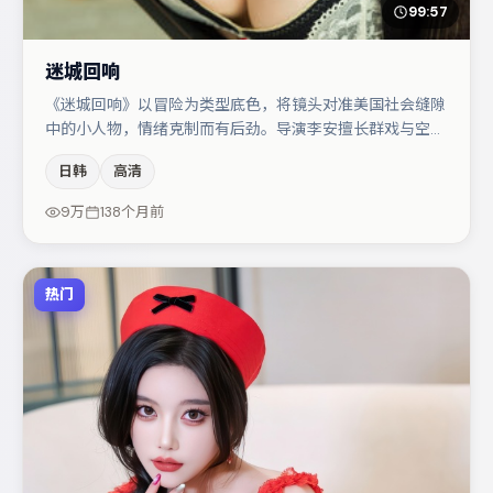
99:57
迷城回响
《迷城回响》以冒险为类型底色，将镜头对准美国社会缝隙
中的小人物，情绪克制而有后劲。导演李安擅长群戏与空间
压迫感，本片在视听语言上与题材形成互文。马丽在片中承
日韩
高清
担叙事驱动，亚当·德赖弗、雷佳音分别提供反差与喜剧/悬
疑调剂（视场次而定）。整体完成度较高，适合周末一口气
9万
138个月前
追完。
热门