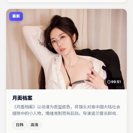
最新
99:51
月面档案
《月面档案》以动漫为类型底色，将镜头对准中国大陆社会
缝隙中的小人物，情绪克制而有后劲。导演诺兰擅长群戏与
空间压迫感，本片在视听语言上与题材形成互文。孔刘与胡
日韩
高清
歌的对手戏构成全片情感锚点，段奕宏则以细节塑造推动谜
题层层揭开。节奏紧凑、反转有度，值得列入片单。