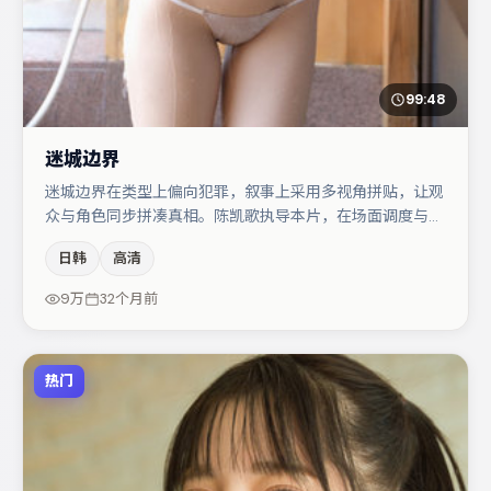
99:48
迷城边界
迷城边界在类型上偏向犯罪，叙事上采用多视角拼贴，让观
众与角色同步拼凑真相。陈凯歌执导本片，在场面调度与表
演节奏上保持一贯作者性，关键场次留白得当。桂纶镁与宋
日韩
高清
佳的对手戏构成全片情感锚点，弗洛伦丝·皮尤则以细节塑
造推动谜题层层揭开。若你偏爱强类型与清晰主线，这部作
9万
32个月前
品值得关注。
热门