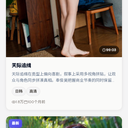
99:03
天际追缉
天际追缉在类型上偏向喜剧，叙事上采用多视角拼贴，让观
众与角色同步拼凑真相。奉俊昊把握商业节奏的同时保留人
物弧光，高潮戏信息密度高但不显凌乱。廖凡在片中承担叙
日韩
高清
事驱动，大鹏、木村拓哉分别提供反差与喜剧/悬疑调剂
（视场次而定）。整体完成度较高，适合周末一口气追完。
1.8万
100个月前
最新