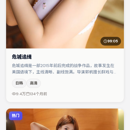
99:05
危城追缉
危城追缉是一部2015年前后完成的战争作品，故事发生在
美国语境下，主线清晰、副线饱满。导演郭帆擅长群戏与空
间压迫感，本片在视听语言上与题材形成互文。主演阵容包
日韩
高清
括咏梅、文淇、张子枫等，角色动机前后呼应，适合喜欢抠
台词与伏笔的观众。节奏紧凑、反转有度，值得列入片单。
9.4万
134个月前
热门