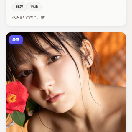
调度与表演节奏上保持一贯作者性，关键场次留白得当。主
日韩
高清
演阵容包括刘亦菲、段奕宏、宋佳等，角色动机前后呼应，
适合喜欢抠台词与伏笔的观众。整体完成度较高，适合周末
9.6万
71个月前
一口气追完。
最新