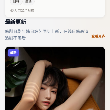
日韩
高清
李光洁与朱一龙的对手戏构成全片情感锚点，任素汐则以细
节塑造推动谜题层层揭开。若你偏爱强类型与清晰主线，这
1万
22个月前
部作品值得关注。
最新更新
韩剧日剧与韩日综艺同步上新，在线日韩高清
查看更多
追剧不落后
最新