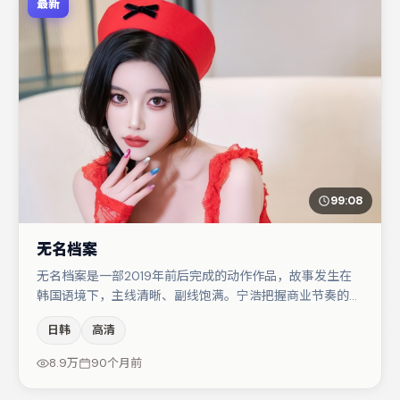
最新
99:08
无名档案
无名档案是一部2019年前后完成的动作作品，故事发生在
韩国语境下，主线清晰、副线饱满。宁浩把握商业节奏的同
时保留人物弧光，高潮戏信息密度高但不显凌乱。主演阵容
日韩
高清
包括白宇、张颂文、朱一龙等，角色动机前后呼应，适合喜
欢抠台词与伏笔的观众。整体完成度较高，适合周末一口气
8.9万
90个月前
追完。