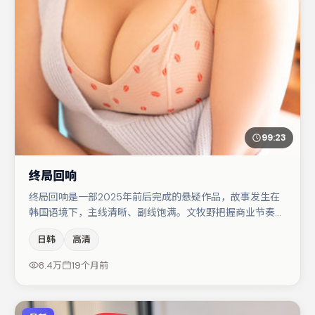
99:23
终局回响
终局回响是一部2025年前后完成的悬疑作品，故事发生在
韩国语境下，主线清晰、副线饱满。文牧野把握商业节奏的
同时保留人物弧光，高潮戏信息密度高但不显凌乱。弗洛伦
日韩
高清
丝·皮尤在片中承担叙事驱动，小松菜奈、杨幂分别提供反
差与喜剧/悬疑调剂（视场次而定）。节奏紧凑、反转有
8.4万
19个月前
度，值得列入片单。