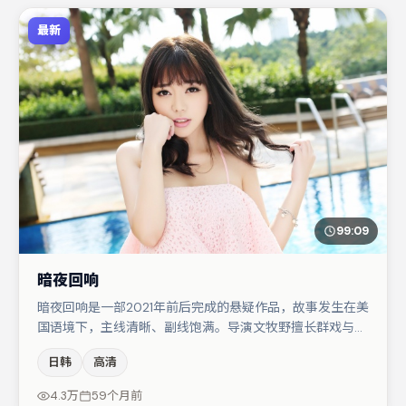
最新
99:09
暗夜回响
暗夜回响是一部2021年前后完成的悬疑作品，故事发生在美
国语境下，主线清晰、副线饱满。导演文牧野擅长群戏与空
间压迫感，本片在视听语言上与题材形成互文。于和伟与梁
日韩
高清
朝伟的对手戏构成全片情感锚点，马丽则以细节塑造推动谜
题层层揭开。节奏紧凑、反转有度，值得列入片单。
4.3万
59个月前