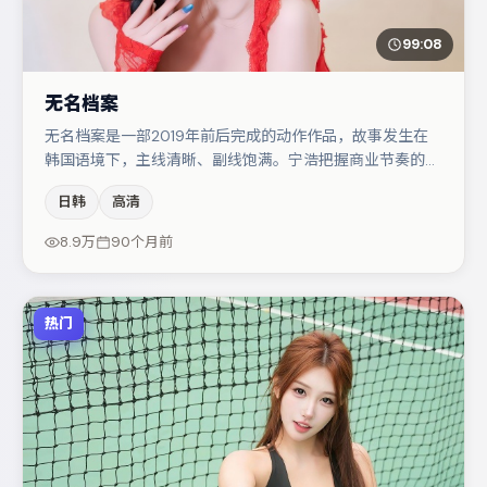
99:08
无名档案
无名档案是一部2019年前后完成的动作作品，故事发生在
韩国语境下，主线清晰、副线饱满。宁浩把握商业节奏的同
时保留人物弧光，高潮戏信息密度高但不显凌乱。主演阵容
日韩
高清
包括白宇、张颂文、朱一龙等，角色动机前后呼应，适合喜
欢抠台词与伏笔的观众。整体完成度较高，适合周末一口气
8.9万
90个月前
追完。
热门