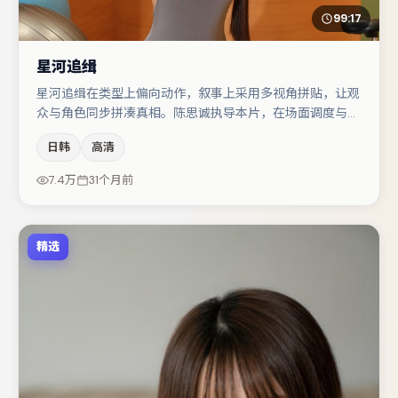
99:17
星河追缉
星河追缉在类型上偏向动作，叙事上采用多视角拼贴，让观
众与角色同步拼凑真相。陈思诚执导本片，在场面调度与表
演节奏上保持一贯作者性，关键场次留白得当。白宇在片中
日韩
高清
承担叙事驱动，秦海璐、木村拓哉分别提供反差与喜剧/悬
疑调剂（视场次而定）。若你偏爱强类型与清晰主线，这部
7.4万
31个月前
作品值得关注。
精选