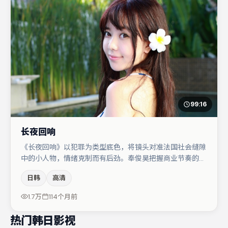
99:16
长夜回响
《长夜回响》以犯罪为类型底色，将镜头对准法国社会缝隙
中的小人物，情绪克制而有后劲。奉俊昊把握商业节奏的同
时保留人物弧光，高潮戏信息密度高但不显凌乱。主演阵容
日韩
高清
包括亚当·德赖弗、黄渤、肖央等，角色动机前后呼应，适
合喜欢抠台词与伏笔的观众。整体完成度较高，适合周末一
1.7万
114个月前
口气追完。
热门韩日影视