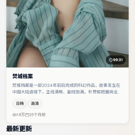
99:31
焚城档案
焚城档案是一部2024年前后完成的科幻作品，故事发生在
中国大陆语境下，主线清晰、副线饱满。朴赞郁把握商业节
奏的同时保留人物弧光，高潮戏信息密度高但不显凌乱。谭
日韩
高清
卓在片中承担叙事驱动，河正宇、张子枫分别提供反差与喜
剧/悬疑调剂（视场次而定）。若你偏爱强类型与清晰主
1.8万
25个月前
线，这部作品值得关注。
最新更新