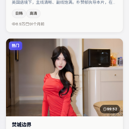
英国语境下，主线清晰、副线饱满。朴赞郁执导本片，在场
面调度与表演节奏上保持一贯作者性，关键场次留白得当。
日韩
高清
主演阵容包括弗洛伦丝·皮尤、李光洁、张子枫等，角色动
机前后呼应，适合喜欢抠台词与伏笔的观众。整体完成度较
8.9万
91个月前
高，适合周末一口气追完。
热门
99:52
焚城边界