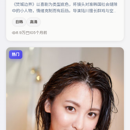
《焚城边界》以喜剧为类型底色，将镜头对准韩国社会缝隙
中的小人物，情绪克制而有后劲。导演陆川擅长群戏与空间
压迫感，本片在视听语言上与题材形成互文。章子怡与王千
日韩
高清
源的对手戏构成全片情感锚点，亚当·德赖弗则以细节塑造
推动谜题层层揭开。若你偏爱强类型与清晰主线，这部作品
8.9万
105个月前
值得关注。
热门