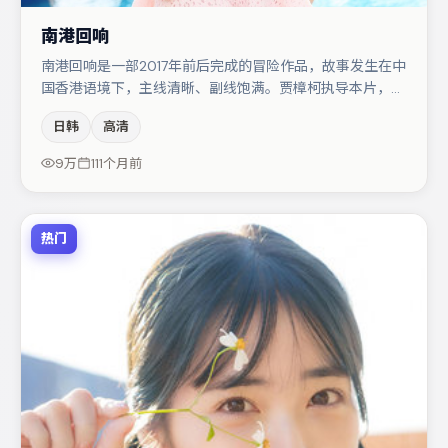
南港回响
南港回响是一部2017年前后完成的冒险作品，故事发生在中
国香港语境下，主线清晰、副线饱满。贾樟柯执导本片，在
场面调度与表演节奏上保持一贯作者性，关键场次留白得
日韩
高清
当。主演阵容包括章子怡、咏梅、肖央等，角色动机前后呼
应，适合喜欢抠台词与伏笔的观众。节奏紧凑、反转有度，
9万
111个月前
值得列入片单。
热门