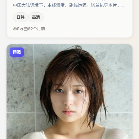
中国大陆语境下，主线清晰、副线饱满。诺兰执导本片，在
场面调度与表演节奏上保持一贯作者性，关键场次留白得
日韩
高清
当。主演阵容包括亚当·德赖弗、孔刘、朱一龙等，角色动
机前后呼应，适合喜欢抠台词与伏笔的观众。整体完成度较
5万
92个月前
高，适合周末一口气追完。
精选