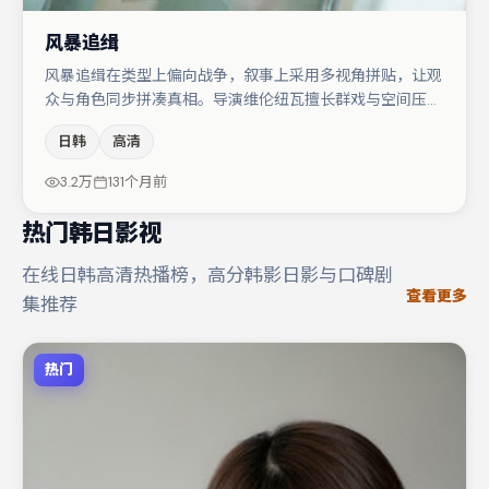
风暴追缉
风暴追缉在类型上偏向战争，叙事上采用多视角拼贴，让观
众与角色同步拼凑真相。导演维伦纽瓦擅长群戏与空间压迫
感，本片在视听语言上与题材形成互文。主演阵容包括王景
日韩
高清
春、于和伟、谭卓等，角色动机前后呼应，适合喜欢抠台词
与伏笔的观众。若你偏爱强类型与清晰主线，这部作品值得
3.2万
131个月前
关注。
热门韩日影视
在线日韩高清热播榜，高分韩影日影与口碑剧
查看更多
集推荐
热门