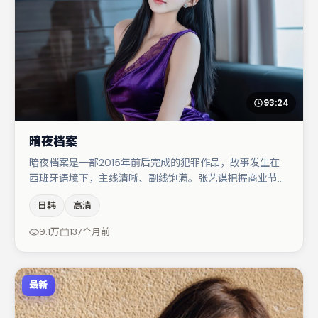
93:24
暗夜档案
暗夜档案是一部2015年前后完成的犯罪作品，故事发生在
西班牙语境下，主线清晰、副线饱满。张艺谋把握商业节奏
的同时保留人物弧光，高潮戏信息密度高但不显凌乱。主演
日韩
高清
阵容包括河正宇、宋佳、汤唯等，角色动机前后呼应，适合
喜欢抠台词与伏笔的观众。整体完成度较高，适合周末一口
9.1万
137个月前
气追完。
最新