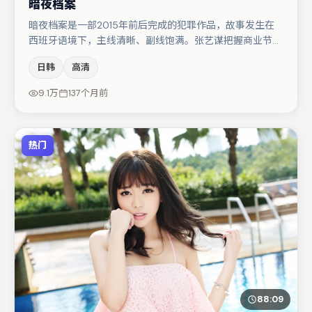
暗夜档案
暗夜档案是一部2015年前后完成的犯罪作品，故事发生在
西班牙语境下，主线清晰、副线饱满。张艺谋把握商业节奏
的同时保留人物弧光，高潮戏信息密度高但不显凌乱。主演
日韩
高清
阵容包括河正宇、宋佳、汤唯等，角色动机前后呼应，适合
喜欢抠台词与伏笔的观众。整体完成度较高，适合周末一口
9.1万
137个月前
气追完。
热门
88:09