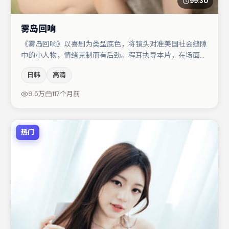
99:30
雾岛回响
《雾岛回响》以喜剧为类型底色，将镜头对准美国社会缝隙
中的小人物，情绪克制而有后劲。程耳执导本片，在场面调
度与表演节奏上保持一贯作者性，关键场次留白得当。金高
日韩
高清
银在片中承担叙事驱动，白宇、李光洁分别提供反差与喜
剧/悬疑调剂（视场次而定）。节奏紧凑、反转有度，值得
9.5万
117个月前
列入片单。
热门