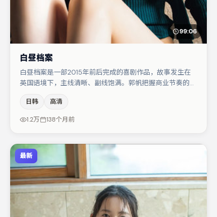
99:06
白昼档案
白昼档案是一部2015年前后完成的喜剧作品，故事发生在
英国语境下，主线清晰、副线饱满。郭帆把握商业节奏的同
时保留人物弧光，高潮戏信息密度高但不显凌乱。张译在片
日韩
高清
中承担叙事驱动，菅田将晖、河正宇分别提供反差与喜剧/
悬疑调剂（视场次而定）。节奏紧凑、反转有度，值得列入
1.2万
138个月前
片单。
最新