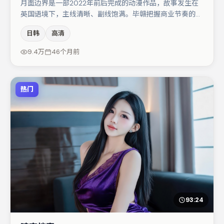
月面边界是一部2022年前后完成的动漫作品，故事发生在
英国语境下，主线清晰、副线饱满。毕赣把握商业节奏的同
时保留人物弧光，高潮戏信息密度高但不显凌乱。周迅与刘
日韩
高清
亦菲的对手戏构成全片情感锚点，马丽则以细节塑造推动谜
题层层揭开。整体完成度较高，适合周末一口气追完。
9.4万
46个月前
热门
93:24