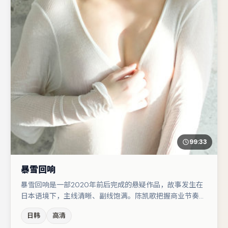
99:33
暴雪回响
暴雪回响是一部2020年前后完成的悬疑作品，故事发生在
日本语境下，主线清晰、副线饱满。陈凯歌把握商业节奏的
同时保留人物弧光，高潮戏信息密度高但不显凌乱。主演阵
日韩
高清
容包括胡歌、汤唯、秦海璐等，角色动机前后呼应，适合喜