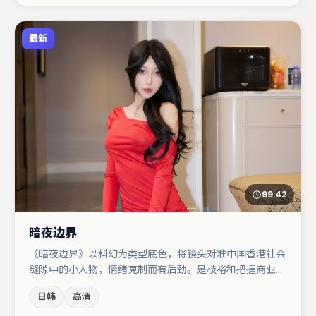
最新
99:42
暗夜边界
《暗夜边界》以科幻为类型底色，将镜头对准中国香港社会
缝隙中的小人物，情绪克制而有后劲。是枝裕和把握商业节
奏的同时保留人物弧光，高潮戏信息密度高但不显凌乱。主
日韩
高清
演阵容包括肖央、张译、朱一龙等，角色动机前后呼应，适
合喜欢抠台词与伏笔的观众。整体完成度较高，适合周末一