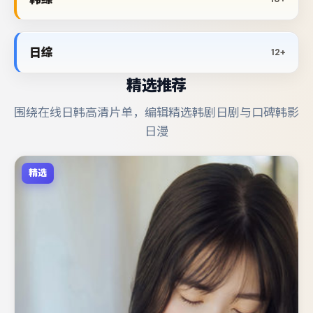
日综
12+
精选推荐
围绕在线日韩高清片单，编辑精选韩剧日剧与口碑韩影
日漫
精选