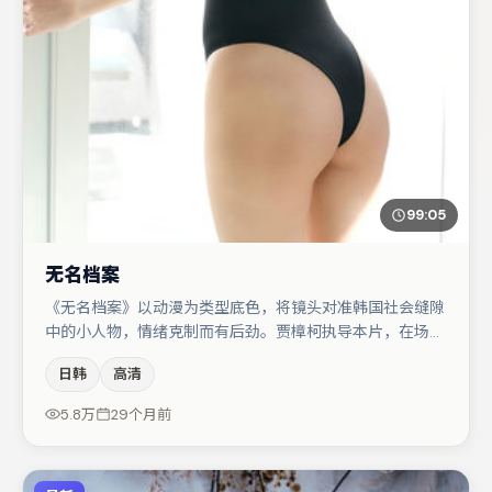
99:05
无名档案
《无名档案》以动漫为类型底色，将镜头对准韩国社会缝隙
中的小人物，情绪克制而有后劲。贾樟柯执导本片，在场面
调度与表演节奏上保持一贯作者性，关键场次留白得当。主
日韩
高清
演阵容包括孔刘、周迅、王景春等，角色动机前后呼应，适
合喜欢抠台词与伏笔的观众。节奏紧凑、反转有度，值得列
5.8万
29个月前
入片单。