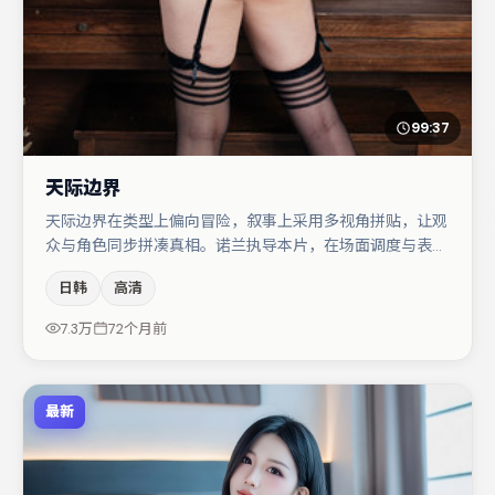
99:37
天际边界
天际边界在类型上偏向冒险，叙事上采用多视角拼贴，让观
众与角色同步拼凑真相。诺兰执导本片，在场面调度与表演
节奏上保持一贯作者性，关键场次留白得当。段奕宏与张译
日韩
高清
的对手戏构成全片情感锚点，宋佳则以细节塑造推动谜题层
层揭开。若你偏爱强类型与清晰主线，这部作品值得关注。
7.3万
72个月前
最新