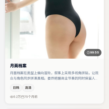
99:55
月面档案
月面档案在类型上偏向冒险，叙事上采用多视角拼贴，让观
众与角色同步拼凑真相。娄烨把握商业节奏的同时保留人物
弧光，高潮戏信息密度高但不显凌乱。大鹏在片中承担叙事
日韩
高清
驱动，张译、于和伟分别提供反差与喜剧/悬疑调剂（视场
次而定）。若你偏爱强类型与清晰主线，这部作品值得关
5.2万
75个月前
注。