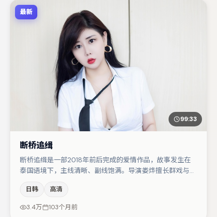
最新
99:33
断桥追缉
断桥追缉是一部2018年前后完成的爱情作品，故事发生在
泰国语境下，主线清晰、副线饱满。导演娄烨擅长群戏与空
间压迫感，本片在视听语言上与题材形成互文。主演阵容包
日韩
高清
括谭卓、赵丽颖、亚当·德赖弗等，角色动机前后呼应，适
合喜欢抠台词与伏笔的观众。若你偏爱强类型与清晰主线，
3.4万
103个月前
这部作品值得关注。